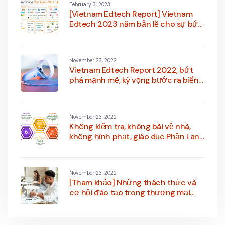
February 3, 2023
[Vietnam Edtech Report] Vietnam
Edtech 2023 năm bản lề cho sự bứt
phá mới cho nguồn nhân lực Việt
Nam
November 23, 2022
Vietnam Edtech Report 2022, bứt
phá mạnh mẽ, kỳ vọng bước ra biển
lớn
November 23, 2022
Không kiểm tra, không bài về nhà,
không hình phạt, giáo dục Phần Lan
vẫn dẫn đầu cả thế giới, tại sao lại
như vậy?
November 23, 2022
[Tham khảo] Những thách thức và
cơ hội đào tạo trong thương mại
điện tử