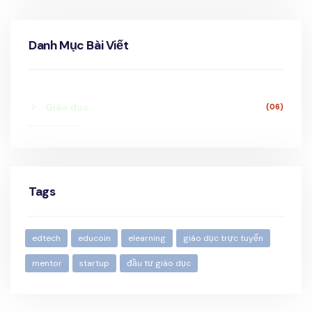
Danh Mục Bài Viết
Giáo dục
(06)
Tags
edtech
educoin
elearning
giáo dục trực tuyến
mentor
startup
đầu tư giáo dục