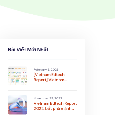
Bài Viết Mới Nhất
February 3, 2023
[Vietnam Edtech
Report] Vietnam
Edtech 2023 năm bản
lề cho sự bứt phá mới
cho nguồn nhân lực
November 23, 2022
Việt Nam
Vietnam Edtech Report
2022, bứt phá mạnh
mẽ, kỳ vọng bước ra