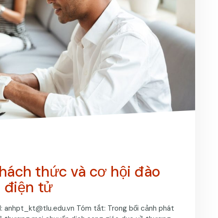
hách thức và cơ hội đào
 điện tử
l:
anhpt_kt@tlu.edu.vn
Tóm tắt: Trong bối cảnh phát