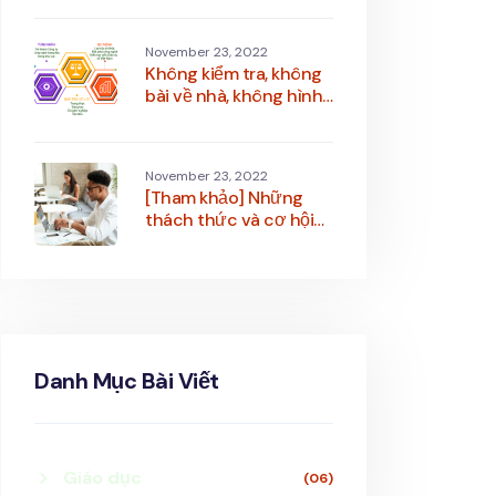
biển lớn
November 23, 2022
Không kiểm tra, không
bài về nhà, không hình
phạt, giáo dục Phần
Lan vẫn dẫn đầu cả thế
giới, tại sao lại như vậy?
November 23, 2022
[Tham khảo] Những
thách thức và cơ hội
đào tạo trong thương
mại điện tử
Danh Mục Bài Viết
Giáo dục
(06)