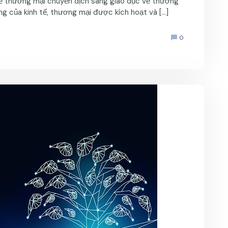
c về thương mại chuyển dịch sang giáo dục về thương
g của kinh tế, thương mại được kích hoạt và […]
0