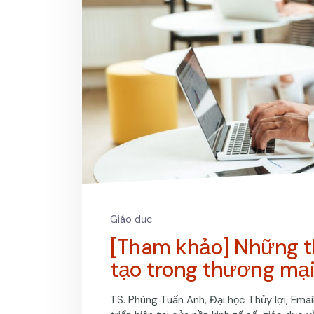
Giáo dục
[Tham khảo] Những t
tạo trong thương mại
TS. Phùng Tuấn Anh, Đại học Thủy lợi, Emai