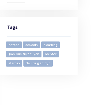
Tags
edtech
educoin
elearning
giáo dục trực tuyến
mentor
startup
đầu tư giáo dục